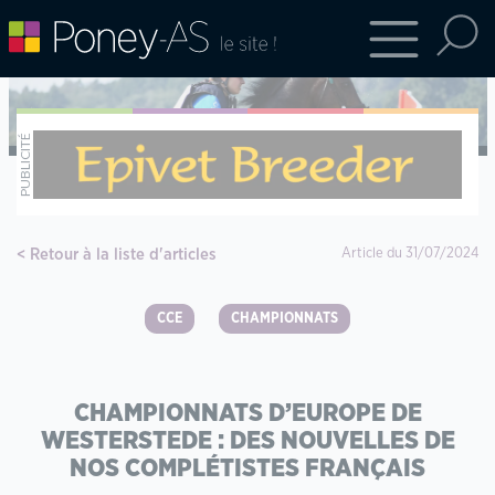
Retour à la liste d'articles
Article du 31/07/2024
CCE
CHAMPIONNATS
CHAMPIONNATS D’EUROPE DE
WESTERSTEDE : DES NOUVELLES DE
NOS COMPLÉTISTES FRANÇAIS