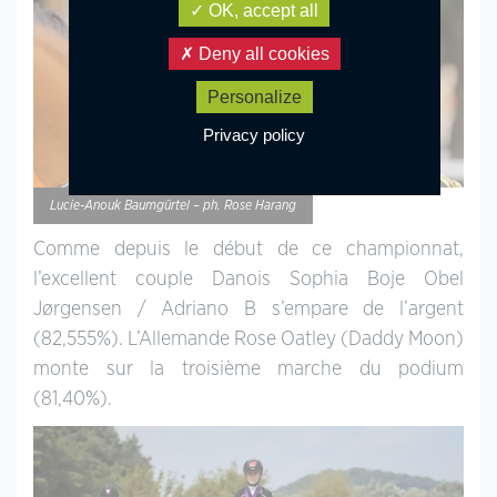
OK, accept all
Deny all cookies
Personalize
Privacy policy
Lucie-Anouk Baumgürtel – ph. Rose Harang
Comme depuis le début de ce championnat,
l’excellent couple Danois Sophia Boje Obel
Jørgensen / Adriano B s’empare de l’argent
(82,555%). L’Allemande Rose Oatley (Daddy Moon)
monte sur la troisième marche du podium
(81,40%).