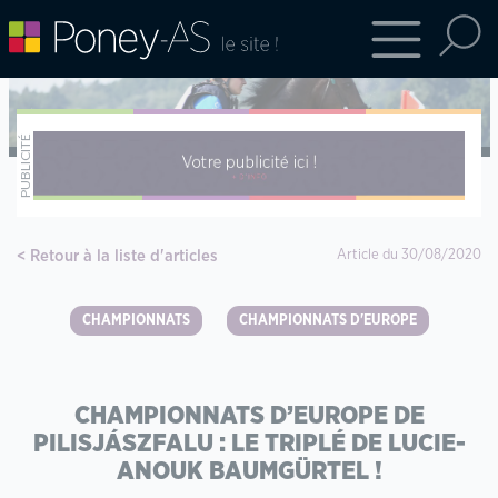
Retour à la liste d'articles
Article du 30/08/2020
CHAMPIONNATS
CHAMPIONNATS D'EUROPE
CHAMPIONNATS D’EUROPE DE
PILISJÁSZFALU : LE TRIPLÉ DE LUCIE-
ANOUK BAUMGÜRTEL !