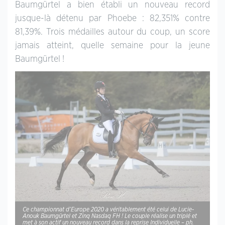
Baumgürtel a bien établi un nouveau record
jusque-là détenu par Phoebe : 82,351% contre
81,39%. Trois médailles autour du coup, un score
jamais atteint, quelle semaine pour la jeune
Baumgürtel !
Ce championnat d’Europe 2020 a véritablement été celui de Lucie-
Anouk Baumgürtel et Zinq Nasdaq FH ! Le couple réalise un triplé et
met à son actif un nouveau record dans la reprise Individuelle – ph.