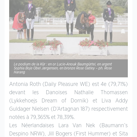
Le podium de la Kür : en or Lucie-Anouk Baumgürtel, en argent
Sophia Boje Obel Jørgensen, en bronze Rose Oatley – ph. Rose
Harang
Antonia Roth (Daily Pleasure WE) est 4e (79,71%)
devant les Danoises Nathalie Thomassen
(Lykkehoejs Dream of Dornik) et Liva Addy
Guldager Nielsen (D’Artagnan 187) respectivement
notées à 79,365% et 78,39%.
Les Néerlandaises Lara Van Nek (Baumann’s
Despino NRW), Jill Bogers (First Hummer) et Sita