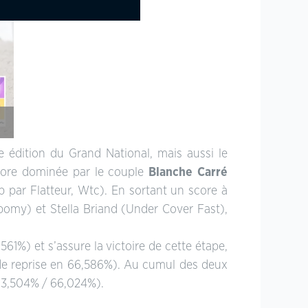
e édition du Grand National, mais aussi le
core dominée par le couple
Blanche Carré
 par Flatteur, Wtc). En sortant un score à
omy) et Stella Briand (Under Cover Fast),
61%) et s’assure la victoire de cette étape,
onde reprise en 66,586%). Au cumul des deux
(63,504% / 66,024%).