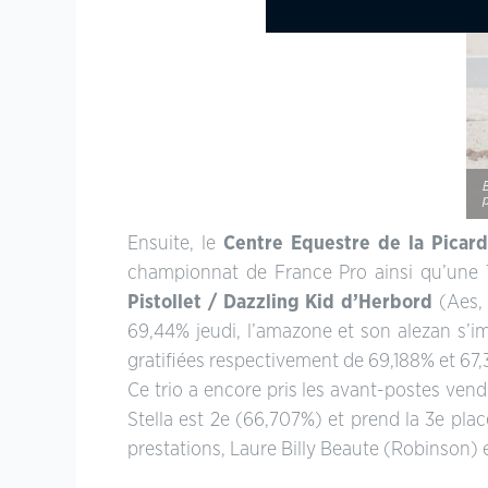
Ensuite, le
Centre Equestre de la Picard
championnat de France Pro ainsi qu’une 
Pistollet / Dazzling Kid d’Herbord
(Aes,
69,44% jeudi, l’amazone et son alezan s’
gratifiées respectivement de 69,188% et 67,
Ce trio a encore pris les avant-postes vend
Stella est 2e (66,707%) et prend la 3e pla
prestations, Laure Billy Beaute (Robinson