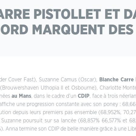
RRE PISTOLLET ET D
BORD MARQUENT DES 
nder Cover Fast), Suzanne Camus (Oscar),
Blanche Carre 
u (Brouwershaven Uthopia II et Osbourne), Charlotte Mon
inées
au Mans
, dans le cadre d’un
CDIP
, face à trois néerl
Elle affiche une progression constante avec son poney : 68,
lution depuis leurs premiers pas ensemble (68,952%, 70,270%
. Suzanne poursuit sur sa lancée (68,857% 66,577% et 68
. Anna termine son CDIP de belle manière grâce à une Libr