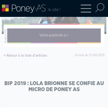
Retour à la liste d'articles
Article du 21/04/2019
BIP 2019 : LOLA BRIONNE SE CONFIE AU
MICRO DE PONEY AS