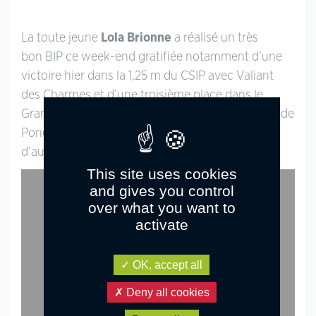
La toute jeune
Lola Brionne
a réalisé un très
bon BIP ce week-end gratifiée notamment d’une
victoire hier dans la 1,25 m du CSIP avec Valiant
des Charmes et d’une troisième place dans le
Grand Prix des 7 ans avec Clémentine. Au micro de
Poney As, elle analyse son Grand Prix
d’aujourd’hui et parle de ses objectifs.
This site uses cookies
and gives you control
over what you want to
activate
YouTube is disabled.
Allow
OK, accept all
Deny all cookies