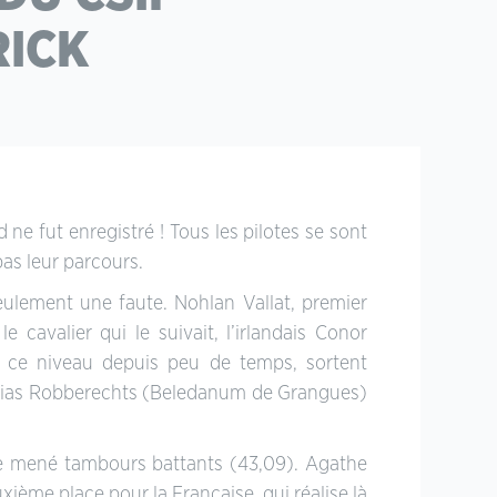
ICK
ne fut enregistré ! Tous les pilotes se sont
as leur parcours.
eulement une faute. Nohlan Vallat, premier
 cavalier qui le suivait, l’irlandais Conor
 ce niveau depuis peu de temps, sortent
Folias Robberechts (Beledanum de Grangues)
te mené tambours battants (43,09). Agathe
uxième place pour la Française, qui réalise là