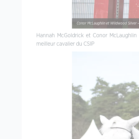
Conor McLaughlin et Wildwood Silver –
Hannah McGoldrick et Conor McLaughlin o
meilleur cavalier du CSIP