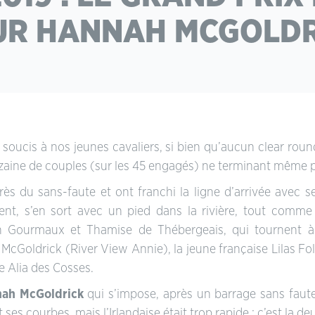
UR HANNAH MCGOLDR
oucis à nos jeunes cavaliers, si bien qu’aucun clear round 
izaine de couples (sur les 45 engagés) ne terminant même p
ès du sans-faute et ont franchi la ligne d’arrivée avec s
nt, s’en sort avec un pied dans la rivière, tout comme le
an Gourmaux et Thamise de Thébergeais, qui tournent à
cGoldrick (River View Annie), la jeune française Lilas 
e Alia des Cosses.
ah McGoldrick
qui s’impose, après un barrage sans fau
 ses courbes, mais l’Irlandaise était trop rapide ; c’est la de