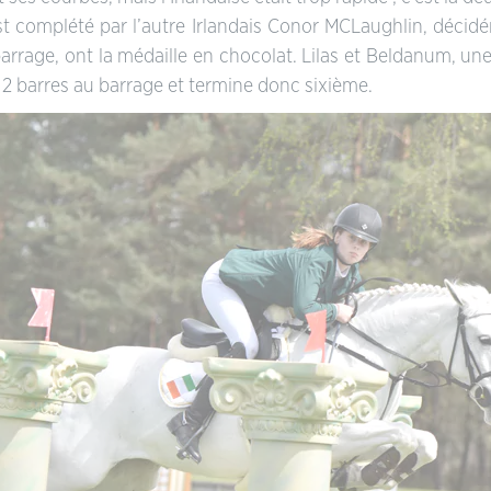
t complété par l’autre Irlandais Conor MCLaughlin, décid
 barrage, ont la médaille en chocolat. Lilas et Beldanum, u
r 2 barres au barrage et termine donc sixième.