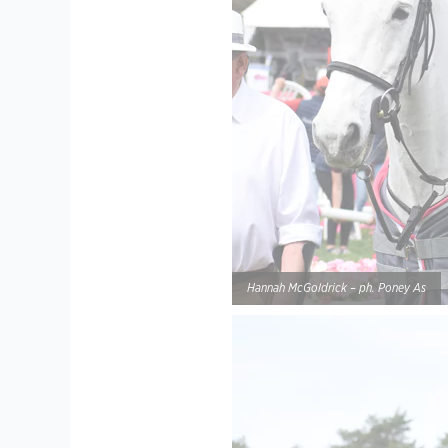
Hannah McGoldrick – ph. Poney As