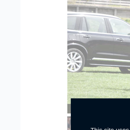
Agathe Masquelier et Alia des Cosses –
This site uses