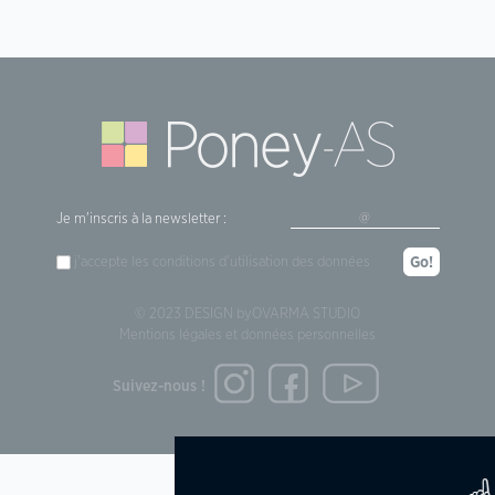
Je m'inscris à la newsletter :
j'accepte les
conditions d'utilisation
des données
Go!
© 2023 DESIGN by
OVARMA STUDIO
Mentions légales et données personnelles
Suivez-nous !