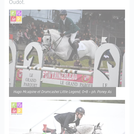
Oudot.
Hugo Mcalpine et Drumcashel Little Legend, 0+8 – ph. Poney As