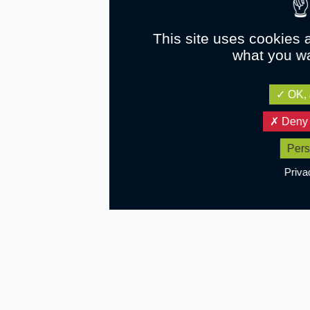
This site uses cookies 
what you wa
OK, 
Deny 
Pers
Priva