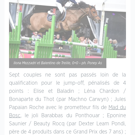
Ilona Mezzadri et Balentino de Treille, 0+0 – ph. Poney As
Sept couples ne sont pas passés loin de la
qualification pour le jump-off, pénalisés de 4
points : Elise et Baladin ; Léna Chardon /
Bonaparte du Thot (par Machno Carwyn) ; Jules
Papaian Roche avec le prometteur fils de
Mad du
Bosc
, le joli Barabbas du Ponthouar ; Eponine
Saunier / Beauty Rocq (par Dexter Leam Pondi,
père de 4 produits dans ce Grand Prix des 7 ans) ;