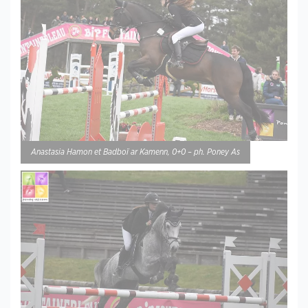
Anastasia Hamon et Badboï ar Kamenn, 0+0 – ph. Poney As