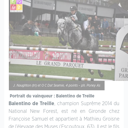
J. Naughton (Irl) et O C Dat Seamie, 4 points – ph. Poney As
Portrait du vainqueur : Balentino de Treille
Balentino de Treille
, champion Suprême 2014 du
National New Forest, est né en Gironde chez
Françoise Samuel et appartient à Mathieu Groisne
de l’élevage des Muses (Escoutoux, 63). Il est le fils