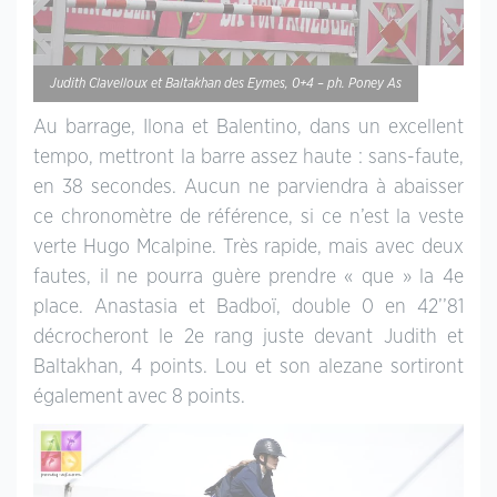
Judith Clavelloux et Baltakhan des Eymes, 0+4 – ph. Poney As
Au barrage, Ilona et Balentino, dans un excellent
tempo, mettront la barre assez haute : sans-faute,
en 38 secondes. Aucun ne parviendra à abaisser
ce chronomètre de référence, si ce n’est la veste
verte Hugo Mcalpine. Très rapide, mais avec deux
fautes, il ne pourra guère prendre « que » la 4e
place. Anastasia et Badboï, double 0 en 42’’81
décrocheront le 2e rang juste devant Judith et
Baltakhan, 4 points. Lou et son alezane sortiront
également avec 8 points.