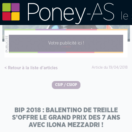
Retour à la liste d'articles
Article du 19/04/2018
CSIP / CSIOP
BIP 2018 : BALENTINO DE TREILLE
S’OFFRE LE GRAND PRIX DES 7 ANS
AVEC ILONA MEZZADRI !