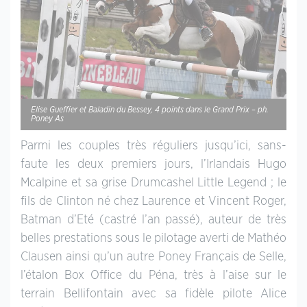
Elise Gueffier et Baladin du Bessey, 4 points dans le Grand Prix – ph.
Poney As
Parmi les couples très réguliers jusqu’ici, sans-
faute les deux premiers jours, l’Irlandais Hugo
Mcalpine et sa grise Drumcashel Little Legend ; le
fils de Clinton né chez Laurence et Vincent Roger,
Batman d’Eté (castré l’an passé), auteur de très
belles prestations sous le pilotage averti de Mathéo
Clausen ainsi qu’un autre Poney Français de Selle,
l’étalon Box Office du Péna, très à l’aise sur le
terrain Bellifontain avec sa fidèle pilote Alice