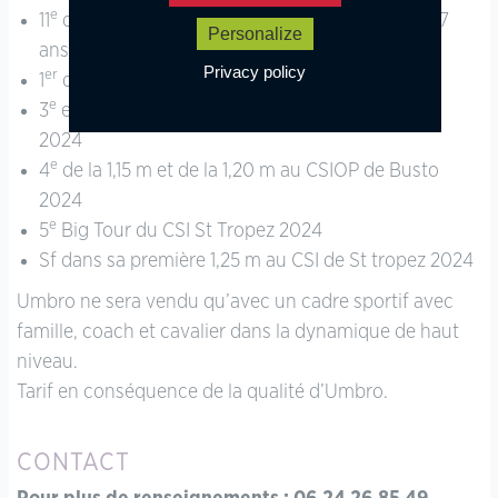
e
11
des championnats de France des poneys de 7
Personalize
ans 2023
Privacy policy
er
1
de la 1,20 m du CSIOP de Busto 2024
e
e
3
et 5
de l’As 1 de la Super As de Tours Pernay
2024
e
4
de la 1,15 m et de la 1,20 m au CSIOP de Busto
2024
e
5
Big Tour du CSI St Tropez 2024
Sf dans sa première 1,25 m au CSI de St tropez 2024
Umbro ne sera vendu qu’avec un cadre sportif avec
famille, coach et cavalier dans la dynamique de haut
niveau.
Tarif en conséquence de la qualité d’Umbro.
CONTACT