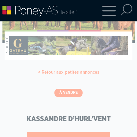
Retour aux petites annonces
À VENDRE
KASSANDRE D’HURL’VENT