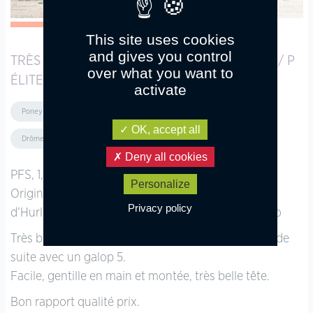
This site uses cookies
and gives you control
TRÈS BELLE PONETTE PRÊTE POUR FAIRE P1 / P
over what you want to
ÉLITE TOUT DE SUITE.
activate
Poney Français de Selle
CSO
4 à 6 ans
OK, accept all
Drôme (Auvergne-Rhône-Alpes)
Deny all cookies
PFS, 1,47 m, potentiel P Élite / As2
Personalize
Origines : Flamingo Sereld’hel, Pfs et Muscade
Privacy policy
d’Hurl’Vent, Pfs par Naughty van Graaf Janshof, Co
Très belle ponette prête pour faire P1 / P Élite tout de
suite avec un galop 5.
Facile, gentille en main et montée, très belle tête.
Bon rapport qualité prix.