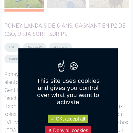
PONEY LANDAIS DE 6 ANS, GAGNANT EN P2 DE
CSO, DÉJÀ SORTI SUR P1.
CSO
Niveau P1
4 à 6 ans
Hautes-Pyrénées (Occitanie)
Poney Landais de 6 ans (né en 2018), toise aux
This site uses cookies
alentours de 1,48 m.
and gives you control
Gentil poney de sport, gagnant P2 déjà sorti sur P1
over what you want to
(enchaîne 1m à la maison).
activate
Il sort en balade seul ou accompagné, très gentil aux
soins, à jour ostéo et vermifuge. Embarque dans tout
OK, accept all
(VL, van, camion). Vie h24 dehors, mais accepte le box
Deny all cookies
(TDA, maladie). Il est et a toujours était pieds nus sur