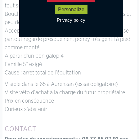
tout sol.
Personalize
Bouche sensible (monte avec beaucoup de jambes et
Privacy policy
peu de mains).
Accepte la monte en licol, en cordelette, à cru, passe
partout regarde presque rien, poney très gentil à pied
comme monté.
À partir d’un bon galop 4
Famille 5* exigé
Cause : arrêt total de l’équitation
Visible dans le 65 à Aurensan (essai obligatoire)
Visite véto d’achat à la charge du futur propriétaire.
Prix en conséquence
Curieux s’abstenir
CONTACT