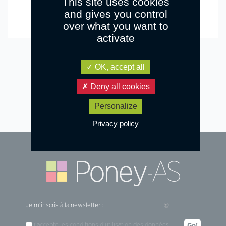
This site uses cookies
and gives you control
over what you want to
activate
OK, accept all
Retour à la liste d'articles
Deny all cookies
Personalize
Privacy policy
Je m'inscris à la newsletter :
j'accepte les
conditions d'utilisation
des données
Go!