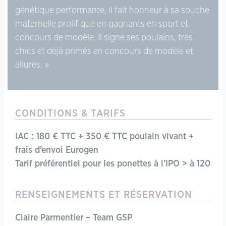
génétique performante, il fait honneur à sa souche
maternelle prolifique en gagnants en sport et
concours de modèle. Il signe ses poulains, très
chics et déjà primés en concours de modèle et
allures.
CONDITIONS & TARIFS
IAC : 180 € TTC + 350 € TTC poulain vivant +
frais d’envoi Eurogen
Tarif préférentiel pour les ponettes à l’IPO > à 120
RENSEIGNEMENTS ET RÉSERVATION
Claire Parmentier – Team GSP