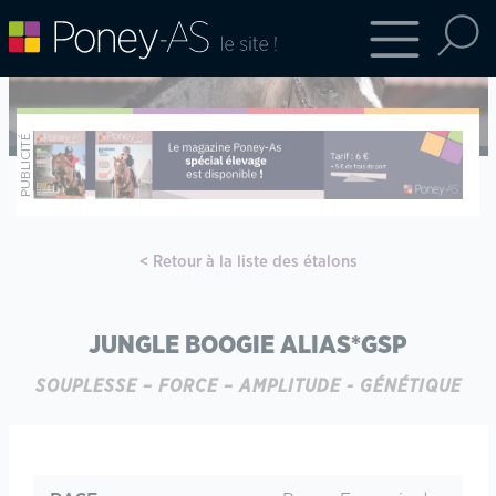
Retour à la liste des étalons
JUNGLE BOOGIE ALIAS*GSP
SOUPLESSE – FORCE – AMPLITUDE - GÉNÉTIQUE