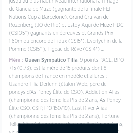
jusqu’au plus haut niveau international à l’image
de Gancia de Muze (gagnante de la finale FEI
Nations Cup à Barcelone), Grand Cru van de
Rozenberg (JO de Rio) et Estoy Aqui de Muze HDC
(CSIO5*) gagnants en épreuves et Grands Prix
1,60m ou encore de Fidux (CSI5*), Everlychin de la
Pomme (CSI5* ), Figeac de Rêve (CSI4*) …
Mère :
Queen Sympatico Tilia
, 9 points PACE, BPO
+15 (0.73), est la mère de 15 produits dont 8
champions de France en modèle et allures :
Usandro Tilia Derlenn (étalon Wpb, père de
poneys d’As Poney Élite de CSO), Addiction Alias
(championne des femelles Pfs de 2 ans, As Poney
Élite CSO, CSIP, IPO 150/19), East River Alias
(championne des femelles Pfs de 2 ans), Fortune
Teller Alias (championne des femelles Pfs de 3 ans,
vice-championne des poulinières Pfs, IPO 122/19),