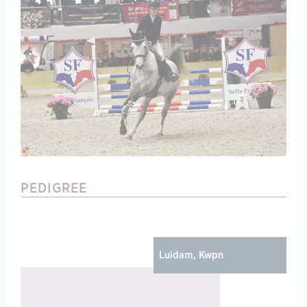
PEDIGREE
Gu
Luidam, Kwpn
El