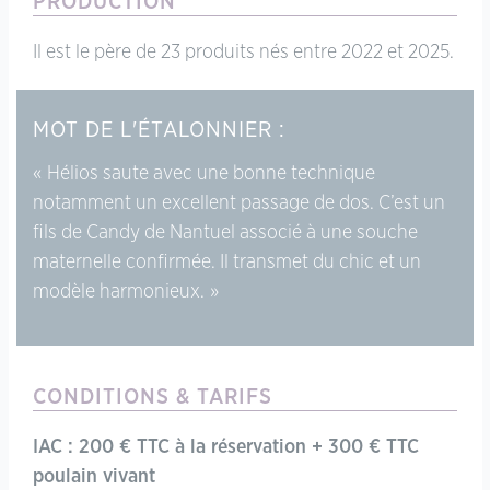
PRODUCTION
Il est le père de 23 produits nés entre 2022 et 2025.
MOT DE L'ÉTALONNIER :
Hélios saute avec une bonne technique
notamment un excellent passage de dos. C’est un
fils de Candy de Nantuel associé à une souche
maternelle confirmée. Il transmet du chic et un
modèle harmonieux.
CONDITIONS & TARIFS
IAC : 200 € TTC à la réservation + 300 € TTC
poulain vivant