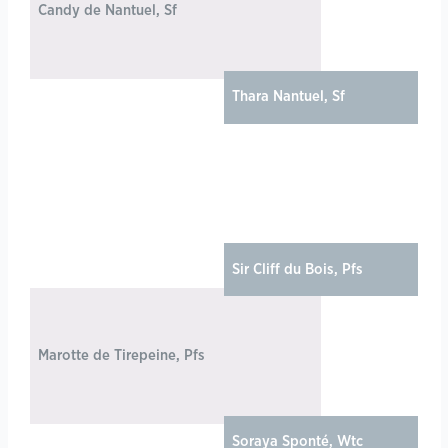
Candy de Nantuel, Sf
Dia
Thara Nantuel, Sf
Kar
Kno
Co
Sir Cliff du Bois, Pfs
Isa
Marotte de Tirepeine, Pfs
Wi
Soraya Sponté, Wtc