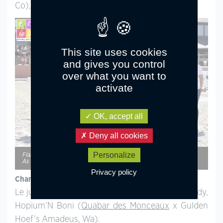
Co), né chez Elise Alexandre et lui appartenant.
This site uses cookies
and gives you control
over what you want to
activate
OK, accept all
Deny all cookies
Personalize
Flamingo Sereld’Hel, champion Suprême des mâles Pfs – ph. Poney
As
Privacy policy
Championnat Suprême des femelles Pfs
Le jury a sacré la petite yearling de Yannick Hardy,
Hopium’N Boni (
Quabar des Monceaux
x Gulden
Hoef’s Amadeus, Wa).