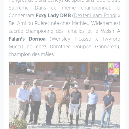
hongres de 3 ans poneys de sport, ainsi que le titre
Suprême. Dans ce même championnat, la
Connemara
Foxy Lady DMB
(
Dexter Leam Pondi
x
Bel Ami du Ruère) née chez Mathieu Widehem est
sacrée championne des femelles et le Welsh A
Falan’s Dornoa
(Wensley Picasso x Twyford
Gucci) né chez Dorothée Poupon Gannereau,
champion des mâles.