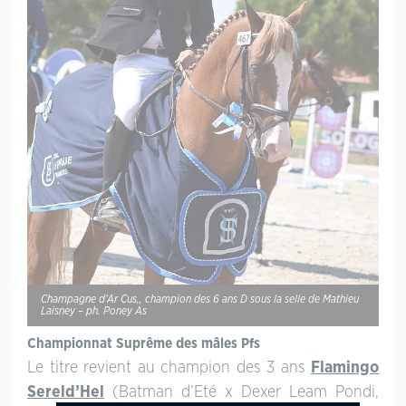
Champagne d’Ar Cus,, champion des 6 ans D sous la selle de Mathieu
Laisney – ph. Poney As
Championnat Suprême des mâles Pfs
Le titre revient au champion des 3 ans
Flamingo
Sereld’Hel
(Batman d’Eté x Dexer Leam Pondi,