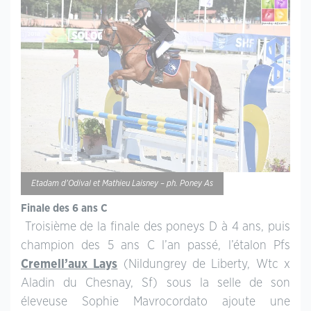
Etadam d’Odival et Mathieu Laisney – ph. Poney As
Finale des 6 ans C
Troisième de la finale des poneys D à 4 ans, puis
champion des 5 ans C l’an passé, l’étalon Pfs
Cremell’aux Lays
(Nildungrey de Liberty, Wtc x
Aladin du Chesnay, Sf) sous la selle de son
éleveuse Sophie Mavrocordato ajoute une