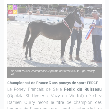
Hopium’N Boni, championne Suprême des femelles Pfs – ph. Poney
As
Championnat de France 3 ans poneys de sport FPPCF
Le Poney Français de Selle
Fenix du Ruisseau
(Opplala St Hymer x Vazy du Viertot) né chez
Damien Ourry reçoit le titre de champion des