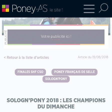
Retour à la liste d'articles
Article du 19/08/2018
FINALES SHF CSO
PONEY FRANÇAIS DE SELLE
SOLOGN'PONY
SOLOGN’PONY 2018 : LES CHAMPIONS
DU DIMANCHE