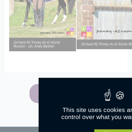
Orchard NL*Poney As et Alizée
Orchard NL*Poney As et Alizée Ro
Roussel – ph. Anaïs Barbier
Retour à la liste d'articles
This site uses cookies a
control over what you wan