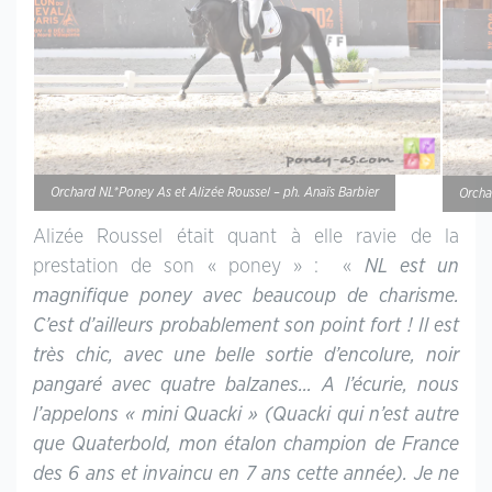
Orchard NL*Poney As et Alizée Roussel – ph. Anaïs Barbier
Orcha
Alizée Roussel était quant à elle ravie de la
prestation de son « poney » : «
NL est un
magnifique poney avec beaucoup de charisme.
C’est d’ailleurs probablement son point fort ! Il est
très chic, avec une belle sortie d’encolure, noir
pangaré avec quatre balzanes… A l’écurie, nous
l’appelons « mini Quacki » (Quacki qui n’est autre
que Quaterbold, mon étalon champion de France
des 6 ans et invaincu en 7 ans cette année). Je ne