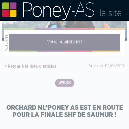
Retour à la liste d'articles
Article du 02/09/2016
WELSH
ORCHARD NL*PONEY AS EST EN ROUTE
POUR LA FINALE SHF DE SAUMUR !