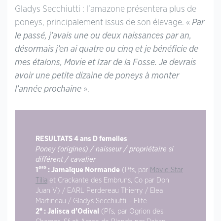
Gladys Secchiutti : l’amazone présentera plus de
poneys, principalement issus de son élevage. «
Par
le passé, j’avais une ou deux naissances par an,
désormais j’en ai quatre ou cinq et je bénéficie de
mes étalons, Movie et Izar de la Fosse. Je devrais
avoir une petite dizaine de poneys à monter
l’année prochaine
».
RESULTATS 4 ans D femelles
Poney (origines) / naisseur / propriétaire si
différent / cavalier
ere
1
: Jamaïque Normande
(Pfs, par
Movie Star
Tilia
et Crackante des Embruns, Co par Don
Juan V) / EARL Perdereau Thierry / Elea
Martineau / Gladys Secchiutti – Elite
e
2
: Jalisca d’Odival
(Pfs, par Ogrion des