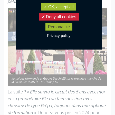
petite histoire
».
OK, accept all
Deny all cookies
Personalize
Privacy policy
Jamaïque Normande et Gladys Secchiutti sur la première manche de
la finale des 4 ans D – ph. Poney As
La suite ? «
Elle suivra le circuit des 5 ans avec moi
et sa propriétaire Elea va faire des épreuves
chevaux de type Prépa, toujours dans une optique
de formation
». Rendez-vous pris en 2024 pour