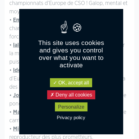
championnats d’Europe de CSO ! Galop, mental et
moyens.
•
Emmickhoven’s Diego SL
: finaliste des
championnats d’Europe de saut d’obstacles. La
force, le chic et le cœur !
This site uses cookies
•
Ialoubet de Florys SL
: le génie de son père sur
and gives you control
la mère de Jimmerdor. Galop, étendue et
over what you want to
puissance.
activate
•
Idefix du villon SL
: cinq championnats
d’Europe, 3 finales ! La formidable souche d’Hilda
OK, accept all
des Ludes.
Deny all cookies
•
Jowourits SL
: le talent des plus grands. Père de
poneys s’illustrant désormais en Grand Prix !
Personalize
•
Mac Geyver SL
: le chic à l’état pur. Une brillante
Privacy policy
carrière au plus haut niveau.
•
Minotauros SL
: la force tranquille. Un
reproducteur des plus prometteurs.