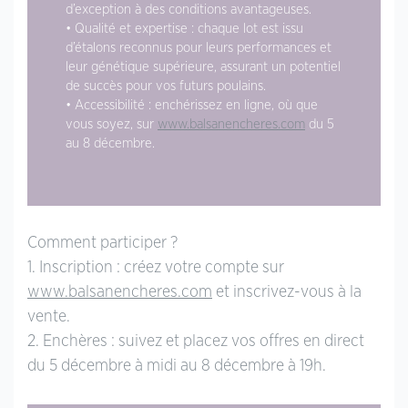
d’exception à des conditions avantageuses.
• Qualité et expertise : chaque lot est issu
d’étalons reconnus pour leurs performances et
leur génétique supérieure, assurant un potentiel
de succès pour vos futurs poulains.
• Accessibilité : enchérissez en ligne, où que
vous soyez, sur
www.balsanencheres.com
du 5
au 8 décembre.
Comment participer ?
1. Inscription : créez votre compte sur
www.balsanencheres.com
et inscrivez-vous à la
vente.
2. Enchères : suivez et placez vos offres en direct
du 5 décembre à midi au 8 décembre à 19h.