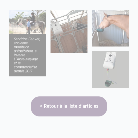
Sandrine Febvet,
ancienne
monitrice
d'équitation, a
inventé
L'Abreuvoyage
et le
commercialise
depuis 2017
Retour à la liste d'articles